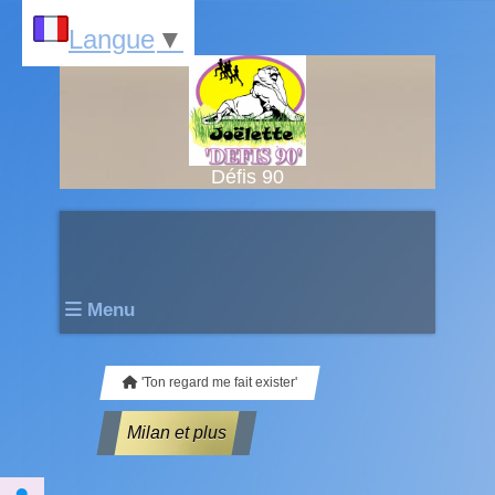
Langue
▼
Défis 90
Menu
'Ton regard me fait exister'
Milan et plus