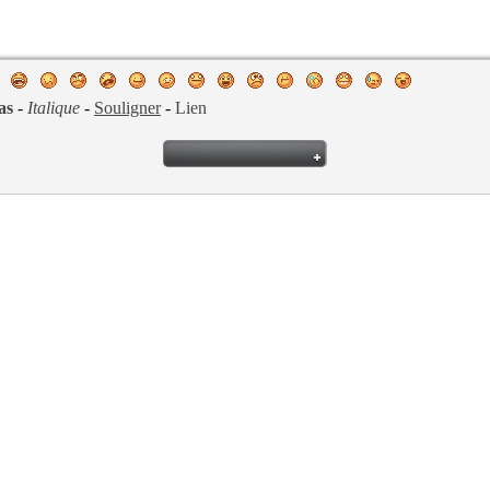
as
-
Italique
-
Souligner
-
Lien