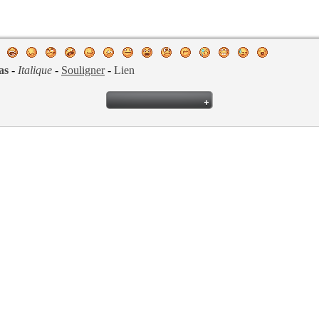
as
-
Italique
-
Souligner
-
Lien