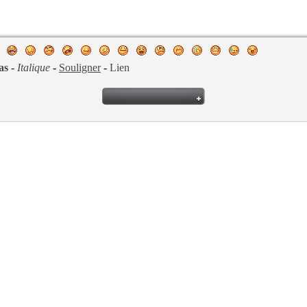
as
-
Italique
-
Souligner
-
Lien